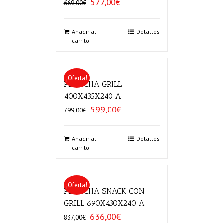
577,00
€
El
El
669,00
€
precio
precio
original
actual
era:
es:
Añadir al
Detalles
carrito
669,00€.
577,00€.
¡Oferta!
PLANCHA GRILL
400X435X240 A
599,00
€
El
El
799,00
€
precio
precio
original
actual
era:
es:
Añadir al
Detalles
carrito
799,00€.
599,00€.
¡Oferta!
PLANCHA SNACK CON
GRILL 690X430X240 A
636,00
€
El
El
837,00
€