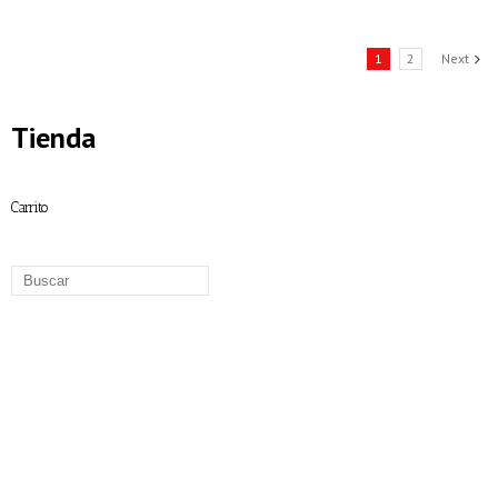
1
2
Next
Tienda
Carrito
Amasadora Monofásica
Amasadora Trifásica