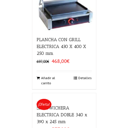
PLANCHA CON GRILL
ELECTRICA 430 X 400 X
250 mm.
468,00
€
El
El
697,00
€
precio
precio
original
actual
era:
es:
Añadir al
Detalles
carrito
697,00€.
468,00€.
¡Oferta!
SANDWICHERA
ELECTRICA DOBLE 340 x
390 x 245 mm