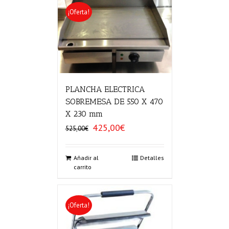
¡Oferta!
PLANCHA ELECTRICA
SOBREMESA DE 550 X 470
X 230 mm
425,00
€
El
El
525,00
€
precio
precio
original
actual
era:
es:
Añadir al
Detalles
carrito
525,00€.
425,00€.
¡Oferta!