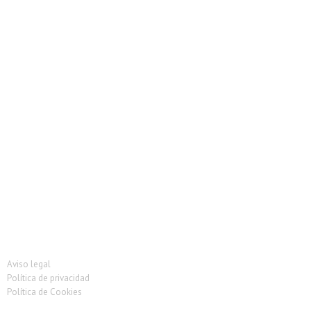
Vitrina Carniceria
Vitrina de pescado
Vitrina heladeria
Vitrina ingredientes
Vitrinas Charcuteria
Vitrinas de tapas
Vitrinas Murales
Vitrinas Pastelería
Aviso legal
Política de privacidad
Política de Cookies