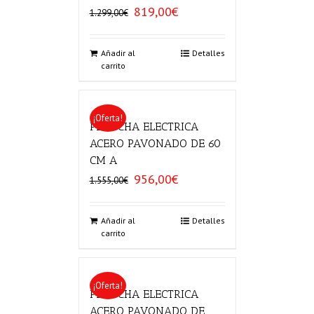
819,00
€
El
El
1.299,00
€
precio
precio
original
actual
era:
es:
Añadir al
Detalles
carrito
1.299,00€.
819,00€.
¡Oferta!
PLANCHA ELECTRICA
ACERO PAVONADO DE 60
CM A
956,00
€
El
El
1.555,00
€
precio
precio
original
actual
era:
es:
Añadir al
Detalles
carrito
1.555,00€.
956,00€.
¡Oferta!
PLANCHA ELECTRICA
ACERO PAVONADO DE