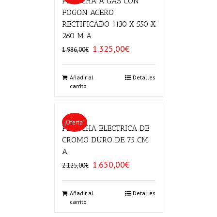
PLANCHA A GAS CON
FOGON ACERO
RECTIFICADO 1130 X 550 X
260 M A
1.325,00
€
El
El
1.986,00
€
precio
precio
original
actual
era:
es:
Añadir al
Detalles
carrito
1.986,00€.
1.325,00€.
¡Oferta!
PLANCHA ELECTRICA DE
CROMO DURO DE 75 CM
A
1.650,00
€
El
El
2.125,00
€
precio
precio
original
actual
era:
es:
Añadir al
Detalles
carrito
2.125,00€.
1.650,00€.