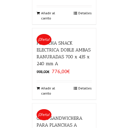
precio
precio
original
actual
era:
es:
Añadir al
Detalles
carrito
837,00€.
636,00€.
¡Oferta!
PLANCHA SNACK
ELECTRICA DOBLE AMBAS
RANURADAS 700 x 435 x
240 mm A
776,00
€
El
El
998,00
€
precio
precio
original
actual
era:
es:
Añadir al
Detalles
carrito
998,00€.
776,00€.
¡Oferta!
GRILL SANDWICHERA
PARA PLANCHAS A