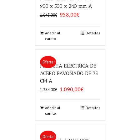
900 x 500 x 240 mm A
958,00
€
El
El
1.645,00
€
precio
precio
original
actual
era:
es:
Añadir al
Detalles
carrito
1.645,00€.
958,00€.
¡Oferta!
PLANCHA ELECTRICA DE
ACERO PAVONADO DE 75
CM A
1.090,00
€
El
El
1.754,00
€
precio
precio
original
actual
era:
es:
Añadir al
Detalles
carrito
1.754,00€.
1.090,00€.
¡Oferta!