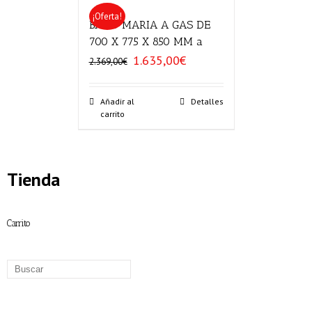
¡Oferta!
BAÑO MARIA A GAS DE
700 X 775 X 850 MM a
1.635,00
€
El
El
2.369,00
€
precio
precio
original
actual
era:
es:
Añadir al
Detalles
carrito
2.369,00€.
1.635,00€.
Tienda
Carrito