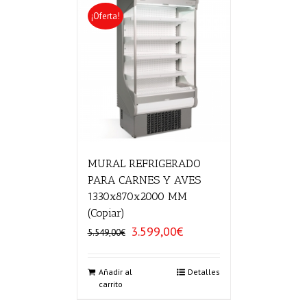
¡Oferta!
MURAL REFRIGERADO
PARA CARNES Y AVES
1330x870x2000 MM
(Copiar)
3.599,00
€
El
El
5.549,00
€
precio
precio
original
actual
era:
es:
Añadir al
Detalles
carrito
5.549,00€.
3.599,00€.