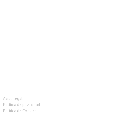
Vitrina Carniceria
Vitrina de pescado
Vitrina heladeria
Vitrina ingredientes
Vitrinas Charcuteria
Vitrinas de tapas
Vitrinas Murales
Vitrinas Pastelería
Aviso legal
Política de privacidad
Política de Cookies