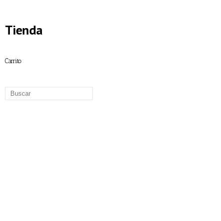
Tienda
Carrito
Amasadora Monofásica
Amasadora Trifásica
Armario de vinos
Armarios de congelación
Armarios de refrigeración