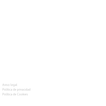
Vitrina Carniceria
Vitrina de pescado
Vitrina heladeria
Vitrina ingredientes
Vitrinas Charcuteria
Vitrinas de tapas
Vitrinas Murales
Vitrinas Pastelería
Aviso legal
Política de privacidad
Política de Cookies