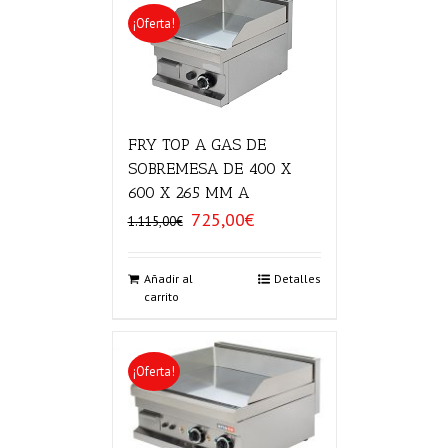
¡Oferta!
FRY TOP A GAS DE
SOBREMESA DE 400 X
600 X 265 MM A
725,00
€
El
El
1.115,00
€
precio
precio
original
actual
era:
es:
Añadir al
Detalles
carrito
1.115,00€.
725,00€.
¡Oferta!