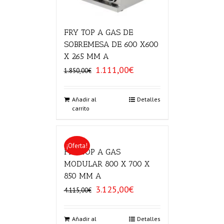
FRY TOP A GAS DE
SOBREMESA DE 600 X600
X 265 MM A
1.111,00
€
El
El
1.850,00
€
precio
precio
original
actual
era:
es:
Añadir al
Detalles
carrito
1.850,00€.
1.111,00€.
¡Oferta!
FRY TOP A GAS
MODULAR 800 X 700 X
850 MM A
3.125,00
€
El
El
4.115,00
€
precio
precio
original
actual
era:
es:
Añadir al
Detalles