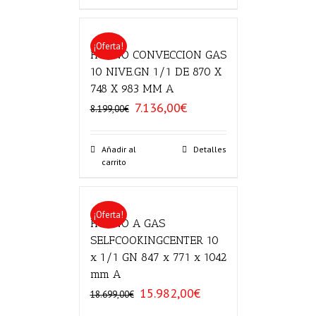
¡Oferta!
HORNO CONVECCION GAS
10 NIVE.GN 1/1 DE 870 X
748 X 983 MM A
7.136,00
€
El
El
8.199,00
€
precio
precio
original
actual
era:
es:
Añadir al
Detalles
carrito
8.199,00€.
7.136,00€.
¡Oferta!
HORNO A GAS
SELFCOOKINGCENTER 10
x 1/1 GN 847 x 771 x 1042
mm A
15.982,00
€
El
El
18.699,00
€
precio
precio