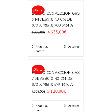
¡Oferta!
HORNO CONVECCION GAS
5 NIVE.60 X 40 CM DE
870 X 786 X 700 MM A
4.635,00
€
El
El
6.322,00
€
precio
precio
original
actual
era:
es:
Añadir al
Detalles
carrito
6.322,00€.
4.635,00€.
¡Oferta!
HORNO CONVECCION GAS
7 NIVE.60 X 40 CM DE
870 X 786 X 879 MM A
5.120,00
€
El
El
7.305,00
€
precio
precio
original
actual
era:
es:
Añadir al
Detalles
carrito
7.305,00€.
5.120,00€.