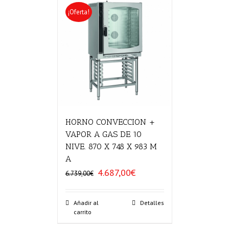
¡Oferta!
HORNO CONVECCION +
VAPOR A GAS DE 10
NIVE. 870 X 748 X 983 M
A
4.687,00
€
El
El
6.739,00
€
precio
precio
original
actual
era:
es:
Añadir al
Detalles
carrito
6.739,00€.
4.687,00€.