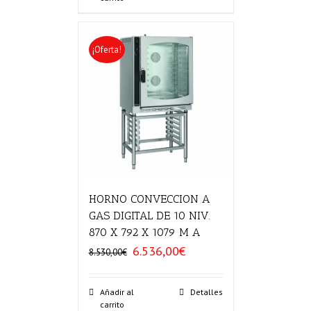
¡Oferta!
HORNO CONVECCION A
GAS DIGITAL DE 10 NIV.
870 X 792 X 1079 M A
6.536,00
€
El
El
8.530,00
€
precio
precio
original
actual
era:
es:
Añadir al
Detalles
carrito
8.530,00€.
6.536,00€.