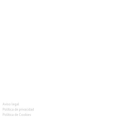
Vitrina Carniceria
Vitrina de pescado
Vitrina heladeria
Vitrina ingredientes
Vitrinas Charcuteria
Vitrinas de tapas
Vitrinas Murales
Vitrinas Pastelería
Aviso legal
Política de privacidad
Política de Cookies