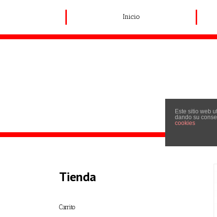
Inicio
Este sitio web 
dando su consen
cookies
Tienda
Carrito