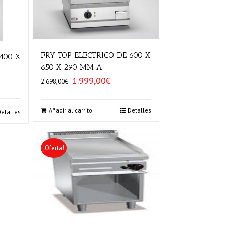
FRY TOP ELECTRICO DE 600 X
400 X
650 X 290 MM A
1.999,00
€
El
El
2.698,00
€
precio
precio
original
actual
era:
es:
Añadir al carrito
Detalles
Detalles
2.698,00€.
1.999,00€.
0€.
¡Oferta!