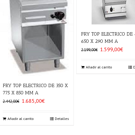
FRY TOP ELECTRICO DE 
650 X 290 MM A
1.599,00
€
El
El
2.199,00
€
precio
precio
original
actual
era:
es:
Añadir al carrito
2.199,00€.
1.599,0
FRY TOP ELECTRICO DE 350 X
775 X 850 MM A
1.685,00
€
El
El
2.442,00
€
precio
precio
original
actual
era:
es:
Añadir al carrito
Detalles
2.442,00€.
1.685,00€.