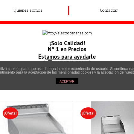
Quíenes somos
Contactar
¡Solo Calidad!
Nº 1 en Precios
Estamos para ayudarle
922 233 123
utiliza cookies para que usted tenga la mejor experiencia de usuario. Si continúa 
678 635 382
timiento para la aceptación de las mencionadas cookies y la aceptación de nues
ACEPTAR
¡Oferta!
¡Oferta!