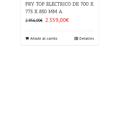
FRY TOP ELECTRICO DE 700 X
775 X 850 MM A
2.359,00
€
El
El
2.956,00
€
precio
precio
original
actual
era:
es:
Añadir al carrito
Detalles
2.956,00€.
2.359,00€.