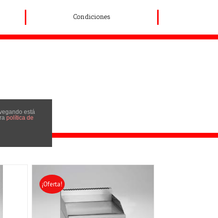
Condiciones
navegando está
tra
política de
¡Oferta!