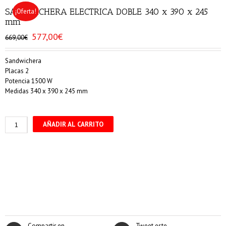
SANDWICHERA ELECTRICA DOBLE 340 x 390 x 245
¡Oferta!
mm
577,00
€
El
El
669,00
€
precio
precio
original
actual
Sandwichera
era:
es:
Placas 2
669,00€.
577,00€.
Potencia 1500 W
Medidas 340 x 390 x 245 mm
SANDWICHERA
AÑADIR AL CARRITO
ELECTRICA
DOBLE
340
x
390
x
245
mm
cantidad
Compartir en
Tweet este